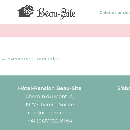
Aller
au
Calendrier de
contenu
←
Évènement précédent
Hôtel-Pension Beau-Site
S’ab
Chemin du Mont 13,
1927 Chemin, Suisse
info[@]chemin.ch
+41 (0)27 722 81 64