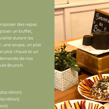
proposer des repas
poser un buffet,
alité durant les
 : une soupe, un plat
 un plat chaud et un
ur demande de nos
ule Brunch.
discrétion)
iscrétion)
ion)