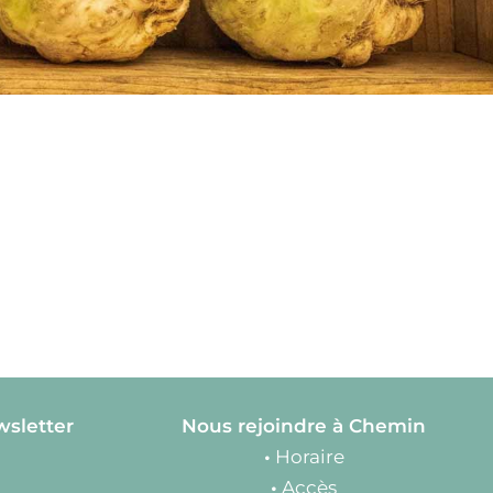
wsletter
Nous rejoindre à Chemin
•
Horaire
•
Accès