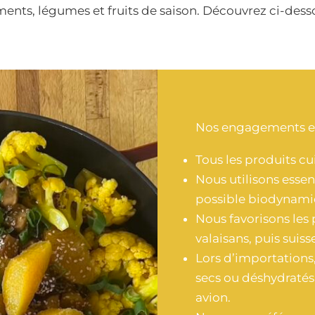
liments, légumes et fruits de saison. Découvrez ci-de
Nos engagements en
Tous les produits cu
Nous utilisons essen
possible biodynami
Nous favorisons les 
valaisans, puis suiss
Lors d’importations,
secs ou déshydratés
avion.