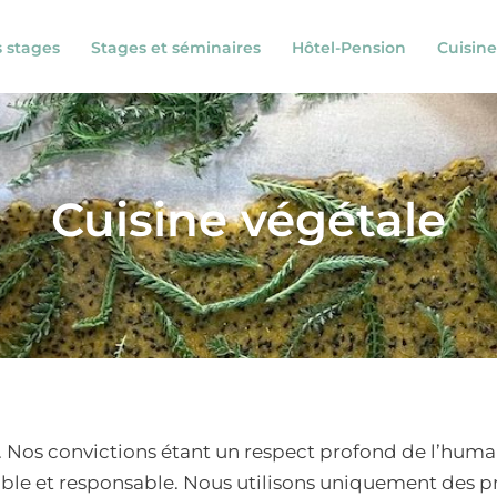
s stages
Stages et séminaires
Hôtel-Pension
Cuisine
Cuisine végétale
é. Nos convictions étant un respect profond de l’humain
le et responsable. Nous utilisons uniquement des pro