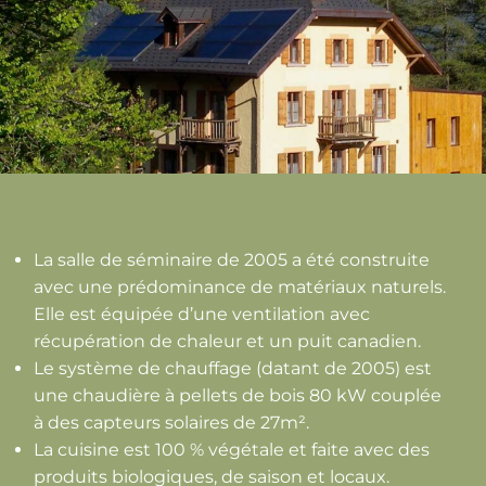
La salle de séminaire de 2005 a été construite
avec une prédominance de matériaux naturels.
Elle est équipée d’une ventilation avec
récupération de chaleur et un puit canadien.
Le système de chauffage (datant de 2005) est
une chaudière à pellets de bois 80 kW couplée
à des capteurs solaires de 27m².
La cuisine est 100 % végétale et faite avec des
produits biologiques, de saison et locaux.