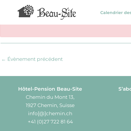
Aller
au
Calendrier de
contenu
←
Évènement précédent
Hôtel-Pension Beau-Site
S’ab
Chemin du Mont 13,
1927 Chemin, Suisse
info[@]chemin.ch
+41 (0)27 722 81 64