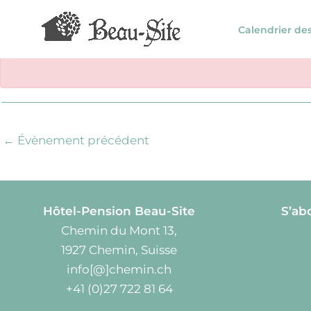
Aller
au
Calendrier de
contenu
←
Évènement précédent
Hôtel-Pension Beau-Site
S’ab
Chemin du Mont 13,
1927 Chemin, Suisse
info[@]chemin.ch
+41 (0)27 722 81 64