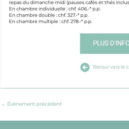
repas du dimanche midi (pauses cafés et thés incluse
En chambre individuelle : chf. 406.-* p.p.
En chambre double : chf. 327.-* p.p.
En chambre multiple : chf. 278.-* p.p.
Retour vers le c
←
Évènement précédent