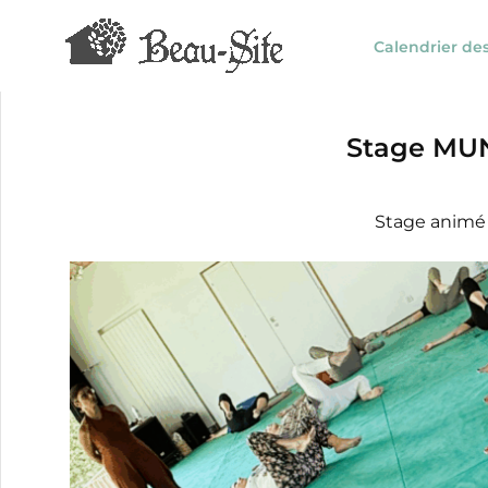
Aller
au
Calendrier de
contenu
Stage MU
Stage animé 